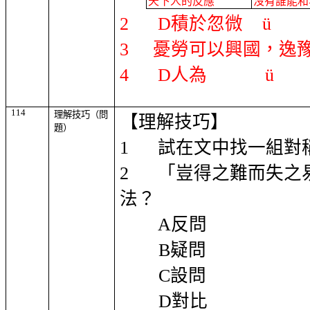
天下人的反應
沒有誰能和
2
D
積於忽微
ü
3
憂勞可以興國，逸
4
D
人為
ü
114
理解技巧（問
【理解技巧】
題）
1
試在文中找一組對
2
「豈得之難而失之
法？
A
反問
B
疑問
C
設問
D
對比