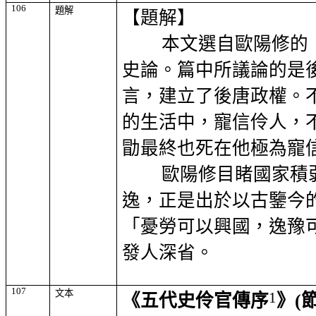
106
題解
【題解】
本文選自歐陽修的
史論。篇中所議論的是
言，建立了後唐政權。
的生活中，寵信伶人，
勖最終也死在他極為寵
歐陽修目睹國家積
逸，正是出於以古鑒今
「憂勞可以興國，逸豫
發人深省。
107
文本
1
《五代史伶官傳序
》
(