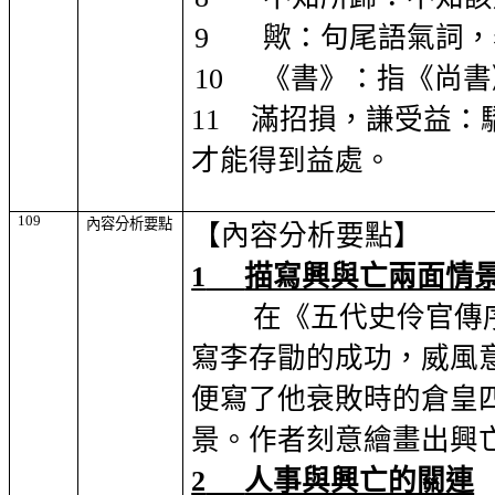
9
歟：句尾語氣詞，
10
《書》：指《尚書
11
滿招損，謙受益：
才能得到益處。
109
內容分析要點
【內容分析要點】
1
描寫興與亡兩面情
在《五代史伶官傳
寫李存勖的成功，威風
便寫了他衰敗時的倉皇
景。作者刻意繪畫出興
2
人事與興亡的關連