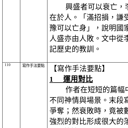
興盛者可以衰亡，
在於人。「滿招損，謙
豫可以亡身」，說明
國
人盛亦由人敗。文中從
記歷史的教訓。
110
寫作手法要點
【寫作手法要點】
1
運用對比
作者在短短的篇幅
不同神情與場景。末段
爭奪；然衰敗時，竟被
強烈的對比形成很大的