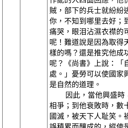
作亂的人四面回應，他
賊，部下的兵士就紛紛
你，不知到哪里去好；
痛哭，眼泪沾濕衣襟的
呢！難道說是因為取得
樣的嗎？還是推究他成
呢？《尚書》上說：「
處。」憂勞可以使國家
是自然的道理。
因此，當他興盛時
相爭；到他衰敗時，數
國滅，被天下人耻笑。
誤積累而釀成的，縱使