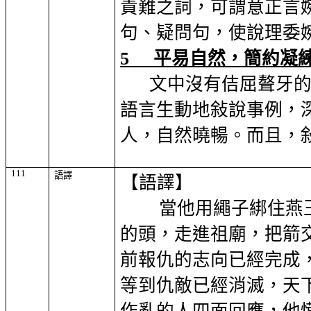
責難之詞，可謂意正言
句、疑問句，使說理委
5
平易自然，簡約凝
文中沒有佶屈聱牙
語言生動地敍說事例，
人，自然曉暢。而且，
111
語譯
【語譯】
當他用繩子綁住燕
的頭，走進祖廟，把箭
前報仇的志向已經完成
等到仇敵已經消滅，天