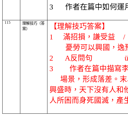
3
作者在篇中如何運
115
理解技巧（答
【理解技巧答案】
案）
1
滿招損，謙受益
/
憂勞可以興國，逸
2
A
反問句
3
作者在篇中描寫
場景，形成落差。末
興盛時，天下沒有人和
人所困而身死國滅，產