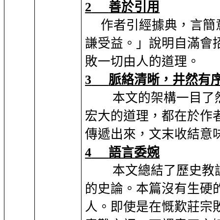
2
善於引用
作者引經據典，言簡
謙受益。」
說明自滿會
敗一切由人的道理。
3
脈絡清晰，井然有
本文的架構一目了
宏大的道理，都在於作
傳遞出來，文末收結意
4
語言委婉
本文總結了歷史教
的史論。本篇沒有生硬
人。即使是在慨歎莊宗