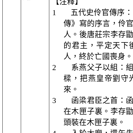
【注釋】
1
五代史伶官傳序：
傳》寫的序言，伶
人。後唐莊宗李存
的君主，平定天下
人，終於亡國喪身。
2
系燕父子以組：
樑，把燕皇帝劉守
來。
3
函梁君臣之首：
在木匣子裏。李存
頭裝在木匣子裏。