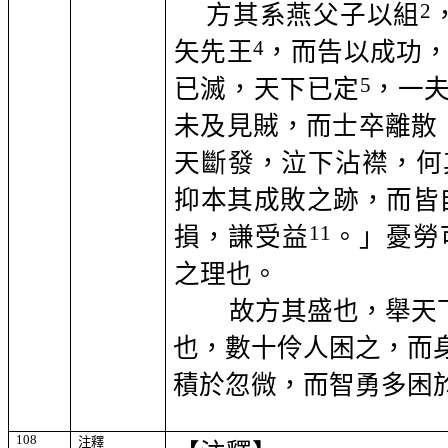
2
方其系燕父子以組
4
矢先王
，而告以成功
5
已滅，天下已定
，一
未及見賊，而士卒離散
天斷發，泣下沾襟，何
抑本其成敗之跡，而皆
11
損，謙受益
。」憂勞
之理也。
故方其盛也，舉天
也，數十伶人困之，而
積於忽微，而智勇多困
108
注釋