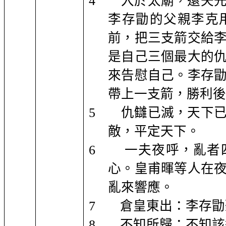
4
入於太廟，還矢
李存勖的父親李克
前，把三支箭交給
是自己三個最大的
來告慰自己。李存
帶上一支箭，勝利後
5
仇讎已滅，天下
敵，平定天下。
6
一夫夜呼，亂者
心。皇甫暉等人在
亂來響應。
7
倉皇東出：李存勖
8
不知所歸：不知該