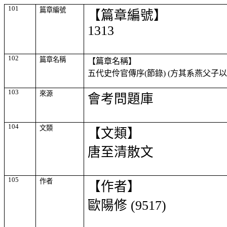
101
篇章編號
【篇章編號】
1313
102
篇章名稱
【篇章名稱】
五代史伶官傳序
(
節錄
) (
方其系燕父子
103
來源
會考問題庫
104
文類
【文類】
唐至清散文
105
作者
【作者】
歐陽修
(9517)