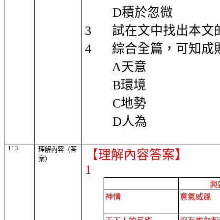
D
積於忽微
3
試在文中找出本文
4
綜合全篇，可知成
A
天意
B
環境
C
地勢
D
人為
113
理解內容（答
【理解內容答案】
案）
1
興
神情
意氣威風