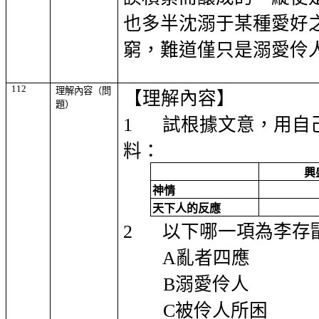
也多半沈溺于某種愛好
窮，難道僅只是溺愛伶
112
理解內容（問
【理解內容】
題）
1
試根據文意，用自
料
：
興
神情
天下人的反應
2
以下哪一項為
李存
A
亂者四應
B
溺愛伶人
C
被伶人所困